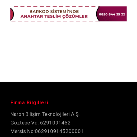
Firma Bilgilleri
Naron Bilişim Teknolojileri A.Ş.
Göztepe Vd. 6291091452
Mersis No:0629109145200001