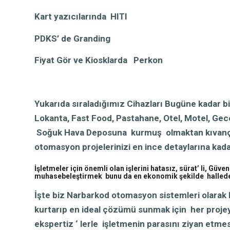
Kart yazıcılarında HITI
PDKS’ de Granding
Fiyat Gör ve Kiosklarda Perkon
Yukarıda sıraladığımız Cihazları Bugüne kadar 
Lokanta, Fast Food, Pastahane, Otel, Motel, Gece
Soğuk Hava Deposuna kurmuş olmaktan kıvanç du
otomasyon projelerinizi en ince detaylarına kada
İşletmeler için önemli olan işlerini hatasız, sürat’ li, Güv
muhasebeleştirmek bunu da en ekonomik şekilde hallede
İşte biz Narbarkod otomasyon sistemleri olarak 
kurtarıp en ideal çözümü sunmak için her projey
ekspertiz ‘ lerle işletmenin parasını ziyan etm