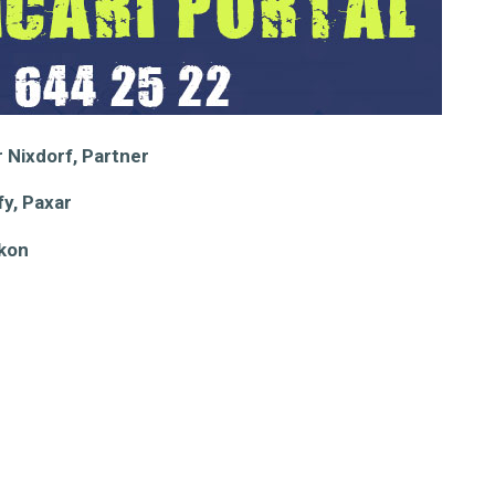
r Nixdorf, Partner
fy, Paxar
rkon