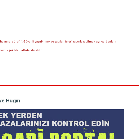
 hatasız, sürat’ li, Güvenli yapabilmek ve yapılan işleri raporlayabilmek ayrıca bunları
mik şekilde halledebilmektir.
 ve Hugin