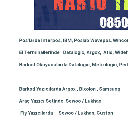
Pos’larda İnterpos, IBM, Poslab Wavepos
,
W
inco
El Terminallerinde Datalogic, Argox
, Atid,
W
idel
Barkod Okuyucularda Datalogic, Metrologic, Pe
Barkod Yazıcılarda Argox
,
Bixolon , Samsung
Araç Yazıcı Setinde Sewoo /
Lukhan
Fiş Yazıcılarda Sewoo / Lukhan,
C
uston