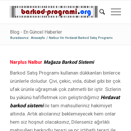
Blog - En Güncel Haberler
Buradasınız:
Anasayfa
/
Nalbur Ve Hırdavat Barkod Satış Programı
Narplus Nalbur
Mağaza Barkod Sistemi
Barkod Satış Programı kullanan dükkanları binlerce
ürünlerle doludur. Çivi, çekic, vida, dübel gibi bir çok
ufak ürünle uğraşmak çok zahmetli bir iştir. Sizlerin
bu yükünü hafifletmek icin geliştirdiğimiz
Hırdavat
barkod sistemi
ile tam mahsulleriniz hakimiyet
altında. Artık alıcılarınız beklemeyecek hem onlar
hem siz hoşnut olacaksınız, Dilerseniz ağırlıklı
mahsulleri barkodlu terazi ve pc irtibatlı terazi ile