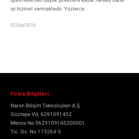
iyi hizmet vermektedir. Yüzlerce…
02 Eylül 2016
Firma Bilgilleri
Naron Bilişim Teknolojileri A.Ş.
Göztepe Vd. 6291091452
Mersis No:0629109145200001
Tic. Sic. No:173264-5