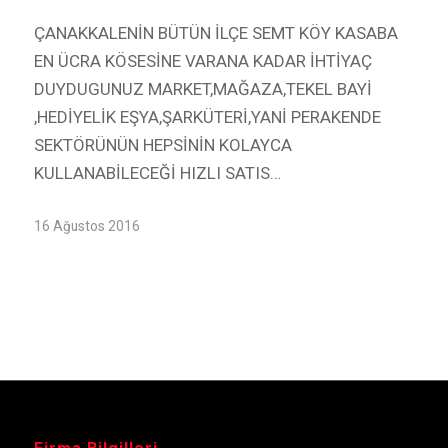
ÇANAKKALENİN BÜTÜN İLÇE SEMT KÖY KASABA
EN ÜCRA KÖSESİNE VARANA KADAR İHTİYAÇ
DUYDUGUNUZ MARKET,MAĞAZA,TEKEL BAYİ
,HEDİYELİK EŞYA,ŞARKÜTERİ,YANİ PERAKENDE
SEKTÖRÜNÜN HEPSİNİN KOLAYCA
KULLANABİLECEĞİ HIZLI SATIS…
16 Ağustos 2016