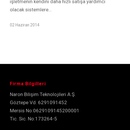
işletmenin kendini daha hızlı satışa yardımcı
olacak sistemlere…
02 Haziran 2014
Firma Bilgilleri
Naron Bilişim Teknolojileri A.Ş.
Göztepe Vd. 6291091452
Mersis No:0629109145200001
Tic. Sic. No:173264-5