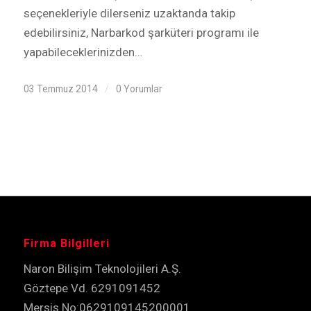
seçenekleriyle dilerseniz uzaktanda takip
edebilirsiniz, Narbarkod şarküteri programı ile
yapabileceklerinizden…
03 Temmuz 2014
/
0 Yorumlar
Firma Bilgilleri
Naron Bilişim Teknolojileri A.Ş.
Göztepe Vd. 6291091452
Mersis No:0629109145200001