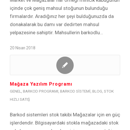
Market ve Mağazalar nar örneği minicik kabuğunun
içinde çok geniş mahsul stoğunun bulunduğu
firmalardır. Aradığınız her şeyi bulduğunuzda da
donakalarak bu damı var dedirten mahsul
yelpazesine sahiptir. Mahsullerin barkodlu…
20 Nisan 2018
Mağaza Yazılım Programı
GENEL
,
BARKOD PROGRAMI
,
BARKOD SISTEMI
,
BLOG
,
STOK
HIZLI SATIŞ
Barkod sistemleri stok takibi Mağazalar için en güç
işlerdendir. Bilgisayardaki stokla mağazadaki stok