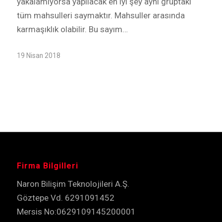
yakalamıyorsa yapılacak en iyi şey aynı gruptaki
tüm mahsulleri saymaktır. Mahsuller arasında
karmaşıklık olabilir. Bu sayım…
19 Nisan 2018
Firma Bilgilleri
Naron Bilişim Teknolojileri A.Ş.
Göztepe Vd. 6291091452
Mersis No:0629109145200001