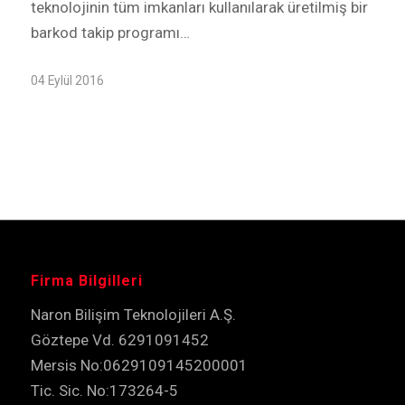
teknolojinin tüm imkanları kullanılarak üretilmiş bir
barkod takip programı…
04 Eylül 2016
Firma Bilgilleri
Naron Bilişim Teknolojileri A.Ş.
Göztepe Vd. 6291091452
Mersis No:0629109145200001
Tic. Sic. No:173264-5