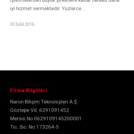
iyi hizmet vermektedir. Yüzlerce…
02 Eylül 2016
Firma Bilgilleri
Naron Bilişim Teknolojileri A.Ş.
Göztepe Vd. 6291091452
Mersis No:0629109145200001
Tic. Sic. No:173264-5