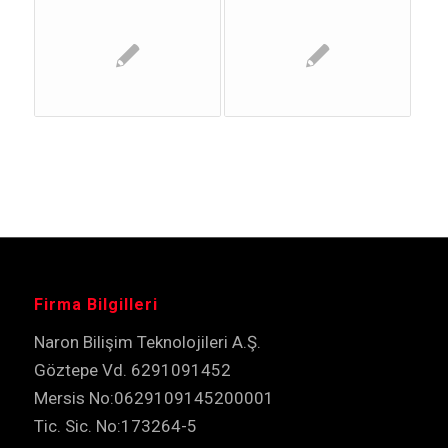
Firma Bilgilleri
Naron Bilişim Teknolojileri A.Ş.
Göztepe Vd. 6291091452
Mersis No:0629109145200001
Tic. Sic. No:173264-5