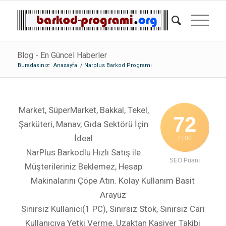
Blog - En Güncel Haberler
Buradasınız:
Anasayfa
/
Narplus Barkod Programı
Market, SüperMarket, Bakkal, Tekel,
72
Şarküteri, Manav, Gıda Sektörü İçin
İdeal
/ 100
NarPlus Barkodlu Hızlı Satış ile
SEO Puanı
Müşterileriniz Beklemez, Hesap
Makinalarını Çöpe Atın. Kolay Kullanım Basit
Arayüz
Sınırsız Kullanıcı(1 PC), Sınırsız Stok, Sınırsız Cari
Kullanıcıya Yetki Verme, Uzaktan Kasiyer Takibi