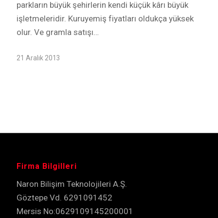
parkların büyük şehirlerin kendi küçük kârı büyük
işletmeleridir. Kuruyemiş fiyatları oldukça yüksek
olur. Ve gramla satışı…
21 Aralık 2013
Firma Bilgilleri
Naron Bilişim Teknolojileri A.Ş.
Göztepe Vd. 6291091452
Mersis No:0629109145200001