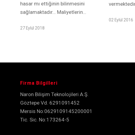
hasar mı ettiğinin bilinmesini
vermektedir
sağlamaktadır… Maliyetlerin…
02 Eylül 2016
27 Eylül 2018
Firma Bilgilleri
Naron Bilişim Teknolojileri A.Ş.
Göztepe Vd. 6291091452
Mersis No:0629109145200001
Tic. Sic. No:173264-5