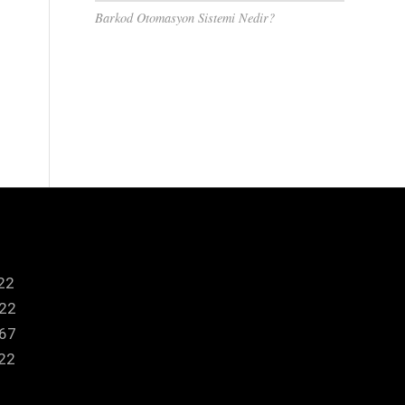
Barkod Otomasyon Sistemi Nedir?
22
22
67
 22