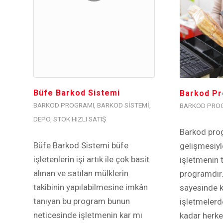
Büfe Barkod Sistemi
Barkod Pr
BARKOD PROGRAMI
,
BARKOD SISTEMI
,
BARKOD PRO
DEPO
,
STOK HIZLI SATIŞ
Barkod prog
Büfe Barkod Sistemi büfe
gelişmesiyl
işletenlerin işi artık ile çok basit
işletmenin t
alınan ve satılan mülklerin
programdır.
takibinin yapılabilmesine imkân
sayesinde k
tanıyan bu program bunun
işletmelerd
neticesinde işletmenin kar mı
kadar herke