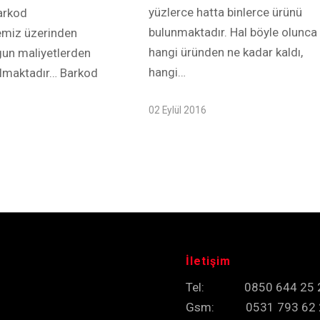
yüzlerce hatta binlerce ürünü
arkod
bulunmaktadır. Hal böyle olunca
emiz üzerinden
hangi üründen ne kadar kaldı,
gun maliyetlerden
hangi…
ulmaktadır… Barkod
02 Eylül 2016
İletişim
Tel: 0850 644 25 
Gsm: 0531 793 62 