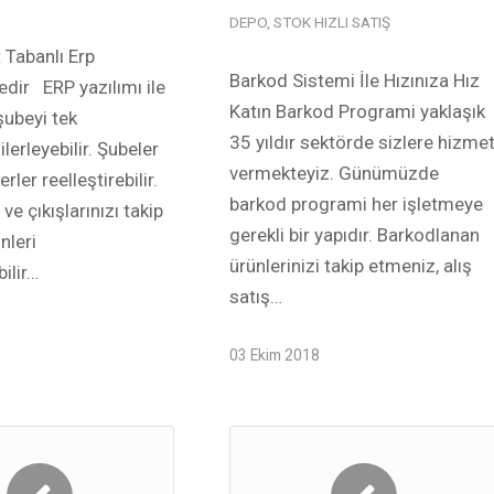
DEPO
,
STOK HIZLI SATIŞ
 Tabanlı Erp
Barkod Sistemi İle Hızınıza Hız
dir ERP yazılımı ile
Katın Barkod Programi yaklaşık
şubeyi tek
35 yıldır sektörde sizlere hizme
lerleyebilir. Şubeler
vermekteyiz. Günümüzde
rler reelleştirebilir.
barkod programi her işletmeye
 ve çıkışlarınızı takip
gerekli bir yapıdır. Barkodlanan
ünleri
ürünlerinizi takip etmeniz, alış
ilir…
satış…
03 Ekim 2018