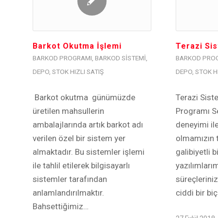
Barkot Okutma İşlemi
Terazi Si
BARKOD PROGRAMI
,
BARKOD SISTEMI
,
BARKOD PRO
DEPO
,
STOK HIZLI SATIŞ
DEPO
,
STOK HI
Barkot okutma günümüzde
Terazi Sist
üretilen mahsullerin
Programı S
ambalajlarında artık barkot adı
deneyimi ile
verilen özel bir sistem yer
olmamızın t
almaktadır. Bu sistemler işlemi
galibiyetli 
ile tahlil etilerek bilgisayarlı
yazılımları
sistemler tarafından
süreçleriniz
anlamlandırılmaktır.
ciddi bir b
Bahsettiğimiz…