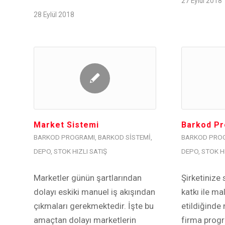
27 Eylül 2018
28 Eylül 2018
Market Sistemi
Barkod Pr
BARKOD PROGRAMI
,
BARKOD SISTEMI
,
BARKOD PRO
DEPO
,
STOK HIZLI SATIŞ
DEPO
,
STOK HI
Marketler günün şartlarından
Şirketinize
dolayı eskiki manuel iş akışından
katkı ile m
çıkmaları gerekmektedir. İşte bu
etildiğinde 
amaçtan dolayı marketlerin
firma prog