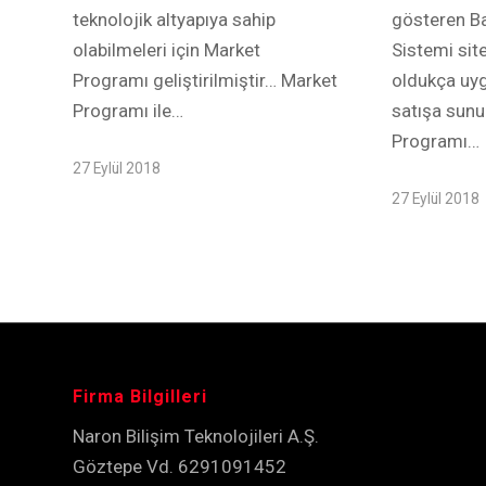
teknolojik altyapıya sahip
gösteren B
olabilmeleri için Market
Sistemi sit
Programı geliştirilmiştir… Market
oldukça uy
Programı ile…
satışa sun
Programı…
27 Eylül 2018
27 Eylül 2018
Firma Bilgilleri
Naron Bilişim Teknolojileri A.Ş.
Göztepe Vd. 6291091452