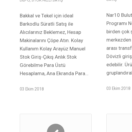
DEPO
,
STOK HIZLI SATIŞ
Nar10 Bulut
Bakkal ve Tekel için ideal
Programı Ne
Barkodlu Süratli Satış ile
birden çok 
Alıcılarınız Beklemez, Hesap
merkezden i
Makinalarını Çöpe Atın. Kolay
arası transfe
Kullanım Kolay Arayüz Manuel
Dövizli giriş
Stok Giriş-Çıkış Anlık Stok
edebilir. Ür
Görebilme Para Üstü
gruplandırab
Hesaplama, Ana Ekranda Para…
03 Ekim 2018
03 Ekim 2018