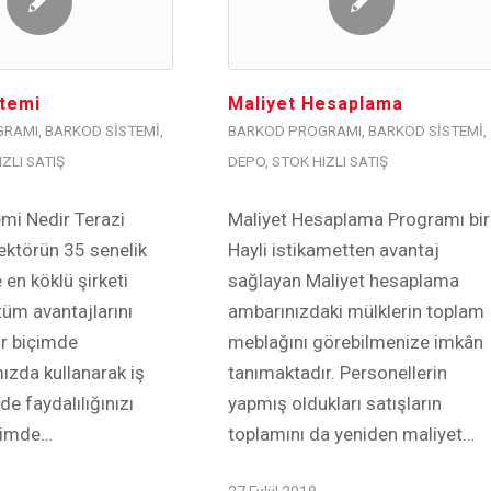
stemi
Maliyet Hesaplama
GRAMI
,
BARKOD SISTEMI
,
BARKOD PROGRAMI
,
BARKOD SISTEMI
,
ZLI SATIŞ
DEPO
,
STOK HIZLI SATIŞ
emi Nedir Terazi
Maliyet Hesaplama Programı bir
ektörün 35 senelik
Hayli istikametten avantaj
 en köklü şirketi
sağlayan Maliyet hesaplama
üm avantajlarını
ambarınızdaki mülklerin toplam
bir biçimde
meblağını görebilmenize imkân
mızda kullanarak iş
tanımaktadır. Personellerin
de faydalılığınızı
yapmış oldukları satışların
içimde…
toplamını da yeniden maliyet…